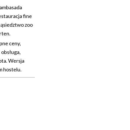
ambasada
estauracja fine
 sąsiedztwo zoo
rten.
pne ceny,
 obsługa,
ta. Wersja
 hostelu.