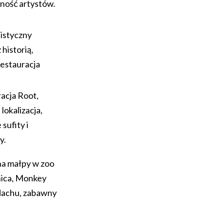
ność artystów.
istyczny
 historią,
restauracja
acja Root,
lokalizacja,
sufity i
y.
a małpy w zoo
nica, Monkey
dachu, zabawny