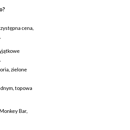
o?
przystępna cena,
.
wyjątkowe
.
oria, zielone
jednym, topowa
 Monkey Bar,