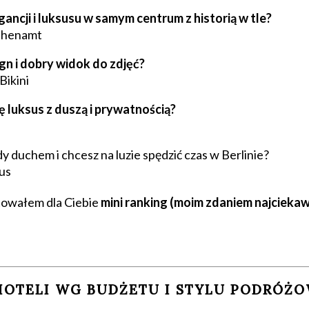
ancji i luksusu w samym centrum z historią w tle?
phenamt
gn i dobry widok do zdjęć?
Bikini
ę luksus z duszą i prywatnością?
e
y duchem i chcesz na luzie spędzić czas w Berlinie?
us
towałem dla Ciebie
mini ranking (moim zdaniem najciekaw
HOTELI WG BUDŻETU I STYLU PODRÓŻO