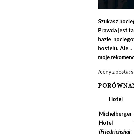
Szukasz nocleg
Prawda jest ta
bazie noclego
hostelu. Ale..
moje rekomend
/ceny z posta: 
PORÓWNAN
Hotel
Michelberger
Hotel
(Friedrichshai