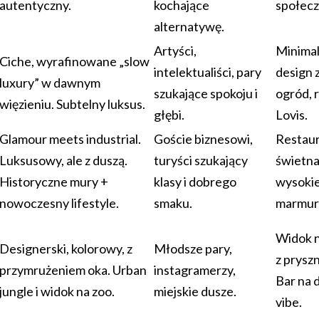
autentyczny.
kochające
społecz
alternatywę.
Artyści,
Minimal
Ciche, wyrafinowane „slow
intelektualiści, pary
design z
luxury” w dawnym
szukające spokoju i
ogród, 
więzieniu. Subtelny luksus.
głębi.
Lovis.
Glamour meets industrial.
Goście biznesowi,
Restaur
Luksusowy, ale z duszą.
turyści szukający
świetna 
Historyczne mury +
klasy i dobrego
wysokie 
nowoczesny lifestyle.
smaku.
marmur
Widok n
Designerski, kolorowy, z
Młodsze pary,
z prysz
przymrużeniem oka. Urban
instagramerzy,
Bar na 
jungle i widok na zoo.
miejskie dusze.
vibe.