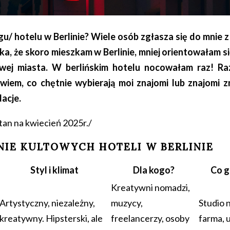
u/ hotelu w Berlinie? Wiele osób zgłasza się do mnie 
ka, że skoro mieszkam w Berlinie, mniej orientowałam si
wej miasta. W berlińskim hotelu nocowałam raz! R
. wiem, co chętnie wybierają moi znajomi lub znajomi
acje.
stan na kwiecień 2025r./
IE KULTOWYCH HOTELI W BERLINIE
Styl i klimat
Dla kogo?
Co g
Kreatywni nomadzi,
Artystyczny, niezależny,
muzycy,
Studio 
kreatywny. Hipsterski, ale
freelancerzy, osoby
farma, 