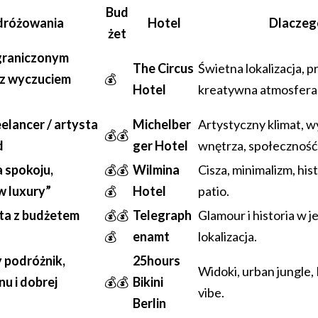
Bud
dróżowania
Hotel
Dlaczeg
żet
graniczonym
The Circus
Świetna lokalizacja, 
 z wyczuciem
💰
Hotel
kreatywna atmosfera
elancer / artysta
Michelber
Artystyczny klimat, 
💰💰
d
ger Hotel
wnętrza, społeczność
 spokoju,
💰💰
Wilmina
Cisza, minimalizm, hist
ow luxury”
💰
Hotel
patio.
ta z budżetem
💰💰
Telegraph
Glamour i historia w 
💰
enamt
lokalizacja.
 podróżnik,
25hours
Widoki, urban jungle,
nu i dobrej
💰💰
Bikini
vibe.
Berlin