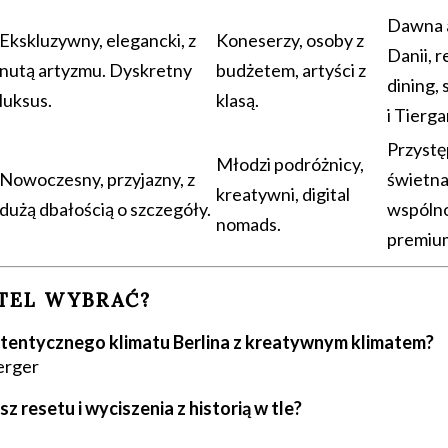
Dawna 
Ekskluzywny, elegancki, z
Koneserzy, osoby z
Danii, r
nutą artyzmu. Dyskretny
budżetem, artyści z
dining,
luksus.
klasą.
i Tierga
Przystę
Młodzi podróżnicy,
Nowoczesny, przyjazny, z
świetna
kreatywni, digital
dużą dbałością o szczegóły.
wspólno
nomads.
premium
TEL WYBRAĆ?
tentycznego klimatu Berlina z kreatywnym klimatem?
erger
z resetu i wyciszenia z historią w tle?