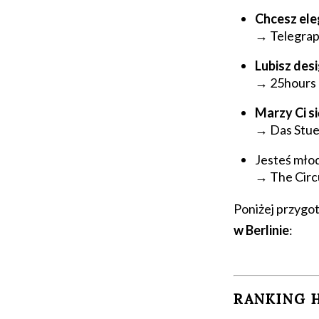
Chcesz eleg
→
Telegra
Lubisz desi
→
25hours 
Marzy Ci si
→
Das Stu
Jesteś młod
→
The Circ
Poniżej przygo
w Berlinie
:
RANKING 