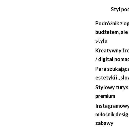
Styl po
Podróżnik z o
budżetem, ale
stylu
Kreatywny fre
/ digital noma
Para szukająca
estetyki i „sl
Stylowy turys
premium
Instagramowy
miłośnik desig
zabawy