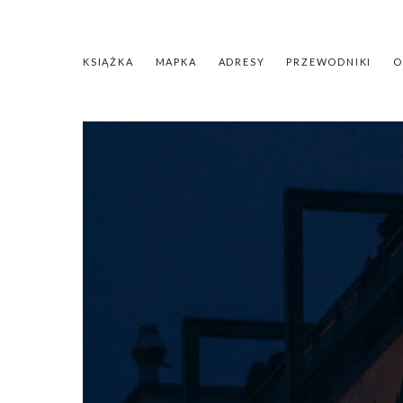
KSIĄŻKA
MAPKA
ADRESY
PRZEWODNIKI
O