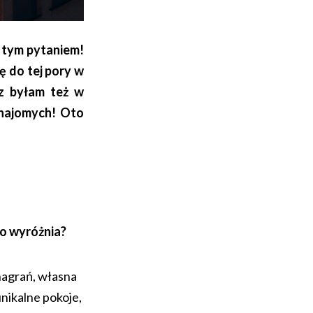
z tym pytaniem!
ę do tej pory w
az byłam też w
 znajomych! Oto
o wyróżnia?
nagrań, własna
unikalne pokoje,